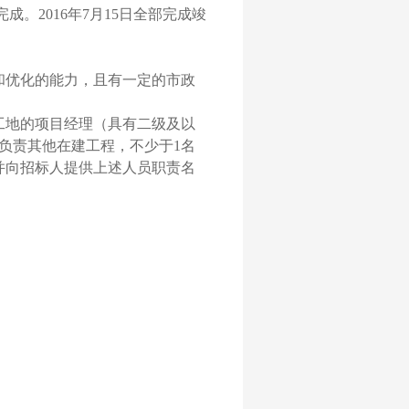
完成。
2016
年
7
月
15
日全部完成竣
和优化的能力，且有一定的市政
工地的项目经理（具有二级及以
负责其他在建工程，不少于
1
名
并向招标人提供上述人员职责名