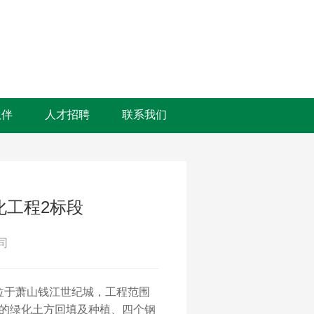
伙伴
人才招聘
联系我们
化工程2标段
司
位于萧山钱江世纪城，工程范围
的绿化土方回填及种植、四个钢